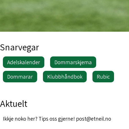
Snarvegar
Adelskalender
Dommarskjema
Dommarar
Klubbhåndbok
Rubic
Aktuelt
Ikkje noko her? Tips oss gjerne! post@etneil.no