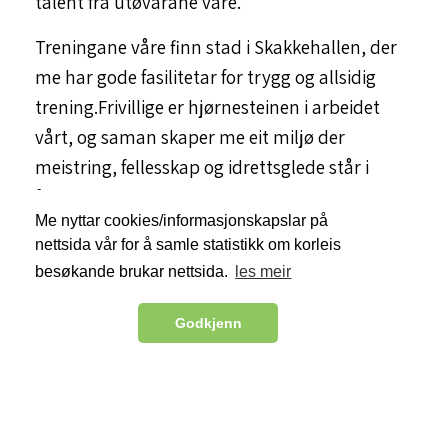
talent frå utøvarane våre.
Treningane våre finn stad i Skakkehallen, der
me har gode fasilitetar for trygg og allsidig
trening.Frivillige er hjørnesteinen i arbeidet
vårt, og saman skaper me eit miljø der
meistring, fellesskap og idrettsglede står i
fokus.
Me nyttar cookies/informasjonskapslar på
nettsida vår for å samle statistikk om korleis
besøkande brukar nettsida.
les meir
Velkomen til Etne IL Turn – der rørsle møter
glede!
Godkjenn